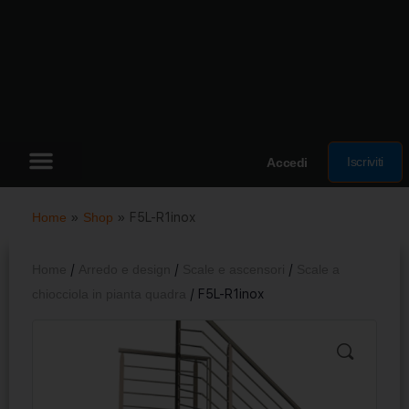
Iscriviti
Accedi
Home
»
Shop
»
F5L-R1inox
Home
/
Arredo e design
/
Scale e ascensori
/
Scale a
chiocciola in pianta quadra
/ F5L-R1inox