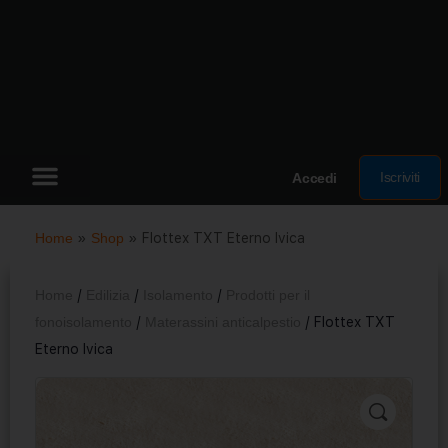
Iscriviti
Accedi
Home
»
Shop
»
Flottex TXT Eterno Ivica
Home
/
Edilizia
/
Isolamento
/
Prodotti per il
fonoisolamento
/
Materassini anticalpestio
/ Flottex TXT
Eterno Ivica