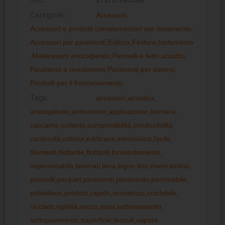
Categorie:
Accessori
,
Accessori e prodotti complementari per isolamento
,
Accessori per pavimenti
,
Edilizia
,
Finiture
,
Isolamento
,
Materassini anticalpestio
,
Pannelli e feltri acustici
,
Pavimenti e rivestimenti
,
Pavimenti per esterni
,
Prodotti per il fonoisolamento
Tags:
accessori
,
acustica
,
anticaplestio
,
antirumore
,
applicazione
,
barriera
,
cascame
,
collante
,
comprimibilità
,
conducibilità
,
continuità
,
cotone
,
eddicace
,
eternoivica
,
facile
,
filamenti
,
flottante
,
flottanti
,
fonoisolamento
,
impermeabile
,
laminati
,
lana
,
legno
,
lino
,
materassino
,
pannelli
,
parquet
,
pavimenti
,
pavimento
,
permeabile
,
polietilene
,
prodotti
,
rapido
,
resistenza
,
riciclabile
,
riciclato
,
rigidità
,
secco
,
solai
,
sottomassetto
,
sottopavimento
,
superficie
,
tessuti
,
vapore