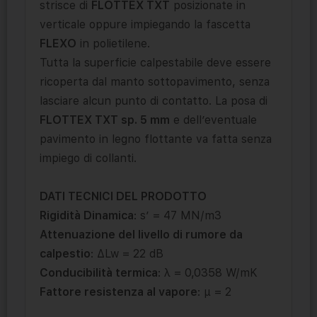
strisce di
FLOTTEX TXT
posizionate in
verticale oppure impiegando la fascetta
FLEXO
in polietilene.
Tutta la superficie calpestabile deve essere
ricoperta dal manto sottopavimento, senza
lasciare alcun punto di contatto. La posa di
FLOTTEX TXT sp. 5 mm
e dell’eventuale
pavimento in legno flottante va fatta senza
impiego di collanti.
DATI TECNICI DEL PRODOTTO
Rigidità Dinamica
: s’ = 47 MN/m3
Attenuazione del livello di rumore da
calpestio
: ΔLw = 22 dB
Conducibilità termica
: λ = 0,0358 W/mK
Fattore resistenza al vapore
: µ = 2