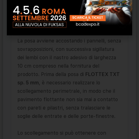
nella fornitura.
INDICAZIONI DI POSA IN OPERA:
La posa avviene accostando i pannelli, senza
sovrapposizioni, con successiva sigillatura
dei lembi con il nastro adesivo di larghezza
10 cm compreso nella fornitura del
prodotto. Prima della posa di
FLOTTEX TXT
sp. 5 mm
, è necessario realizzare lo
scollegamento perimetrale, in modo che il
pavimento flottante non sia mai a contatto
con pareti e pilastri, senza tralasciare le
soglie delle entrate e delle porte-finestre.
Lo scollegamento si può ottenere con