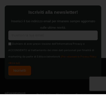
Iscriviti alla newsletter!
Inserisci il tuo indirizzo email per rimanere sempre aggiornato
sulle ultime novità.
Dichiaro di aver preso visione dell'Informativa Privacy e
ACCONSENTO al trattamento dei miei dati personali per finalità di
marketing da parte di Edilsocialnetwork
(Per visionare la Privacy Policy
clicca qui).
Iscriviti
Pubblicità
Chi siamo
Contattaci
Condizioni Generali
Condizioni pagine