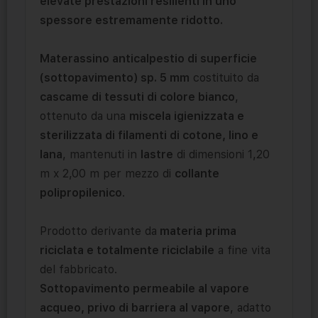
elevate prestazioni resilienti in uno
spessore estremamente ridotto.
Materassino anticalpestio di superficie
(sottopavimento) sp. 5 mm
costituito da
cascame di tessuti di colore bianco
,
ottenuto da una
miscela igienizzata e
sterilizzata di filamenti di cotone, lino e
lana
, mantenuti in
lastre
di dimensioni 1,20
m x 2,00 m per mezzo di
collante
polipropilenico
.
Prodotto derivante da
materia prima
riciclata e totalmente riciclabile
a fine vita
del fabbricato.
Sottopavimento permeabile al vapore
acqueo, privo di barriera al vapore
, adatto