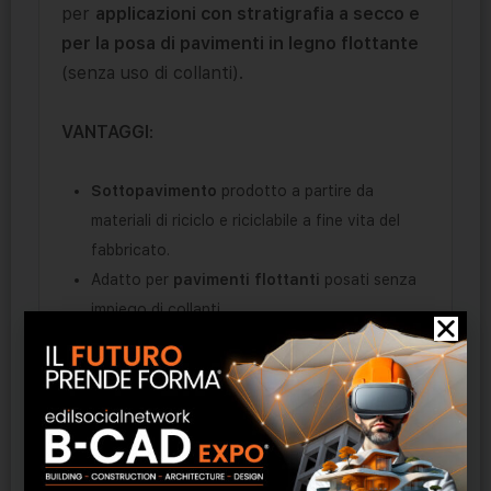
per
applicazioni con stratigrafia a secco e
per la posa di pavimenti in legno flottante
(senza uso di collanti).
VANTAGGI
:
Sottopavimento
prodotto a partire da
materiali di riciclo e riciclabile a fine vita del
fabbricato.
Adatto per
pavimenti flottanti
posati senza
impiego di collanti.
Permeabile
al vapore acqueo.
Ridotto spessore
.
Impiegabile anche in presenza di riscaldamento
radiante a pavimento in virtù della ridotta
resistenza termica del prodotto.
Nastro adesivo di larghezza 10 cm compreso