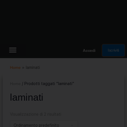
Iscriviti
Accedi
Home
»
laminati
Home
/ Prodotti taggati “laminati”
laminati
Visualizzazione di 2 risultati