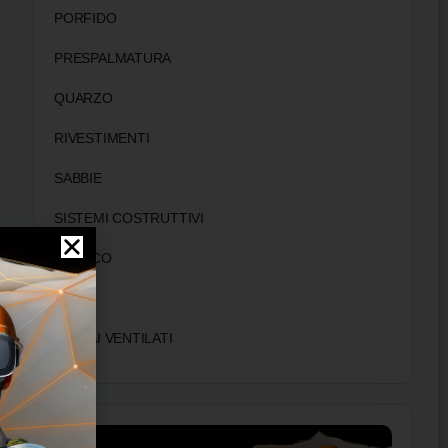
PORFIDO
PRESPALMATURA
QUARZO
RIVESTIMENTI
SABBIE
SISTEMI COSTRUTTIVI
STUCCO
TUFO
VESPAI VENTILATI