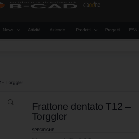
News
Attività
Aziende
Prodotti
Progetti
ESN 
 – Torggler
Frattone dentato T12 –
Torggler
SPECIFICHE