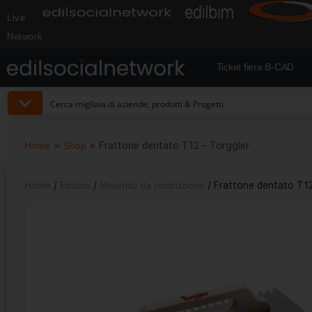
Live
Network
Ticket fiera B-CAD
Home
»
Shop
»
Frattone dentato T12 – Torggler
Home
/
Edilizia
/
Materiali da costruzione
/ Frattone dentato T12