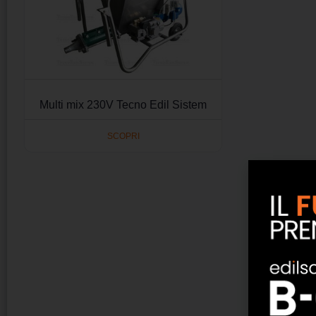
Multi mix 230V Tecno Edil Sistem
SCOPRI