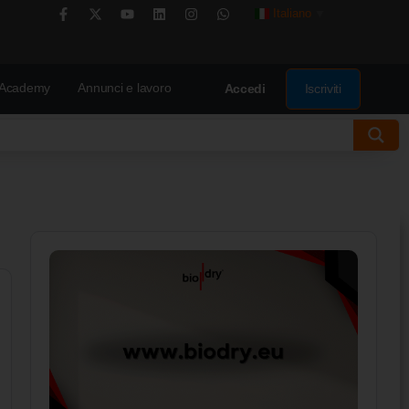
Italiano
▼
Academy
Annunci e lavoro
Iscriviti
Accedi