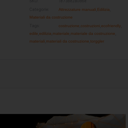
SKU:
1e73be2a0d6e
Categorie:
Attrezzature manuali
,
Edilizia
,
Materiali da costruzione
Tags:
costruzione
,
costruzioni
,
ecofriendly
,
edile
,
edilizia
,
materiale
,
materiale da costruzione
,
materiali
,
materiali da costruzione
,
torggler