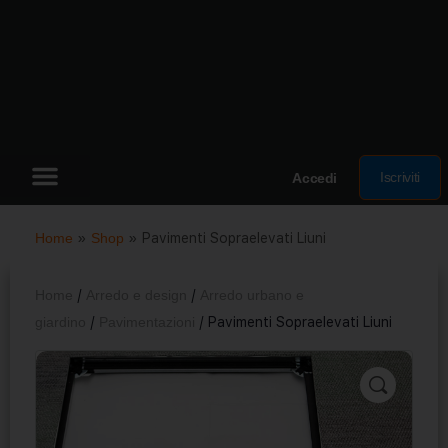
Iscriviti
Accedi
Home
»
Shop
»
Pavimenti Sopraelevati Liuni
Home
/
Arredo e design
/
Arredo urbano e
giardino
/
Pavimentazioni
/ Pavimenti Sopraelevati Liuni