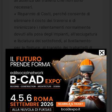
all’assenza dei traversi che non sono
necessari.
• Risparmio di Costi, perché consente di
eliminare il costo dei traversi e di
minimizzare i rallentamenti normalmente
dovuti alla posa degli impianti, all’asciugatura
e lisciatura dei sottofondi, al livellamento
per le finiture, al transito dei trabattelli di
cantiere.
• Risparmio di Tempo, visto che già appena
installato, tale pavimento diviene una
robustissima superficie di lavoro, sulla quale
far transitare e stoccare tutti gli altri
materiali di cantiere. L’esecuzione delle
opere per l’impiantistica tecnologica interna
viene così notevolmente sveltita, rendendo
disponibili all’uso gli edifici in tempi assai più