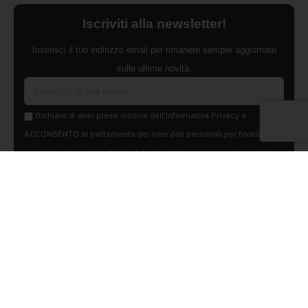
Iscriviti alla newsletter!
Inserisci il tuo indirizzo email per rimanere sempre aggiornato
sulle ultime novità.
Dichiaro di aver preso visione dell'Informativa Privacy e
ACCONSENTO al trattamento dei miei dati personali per finalità di
marketing da parte di Edilsocialnetwork
(Per visionare la Privacy Policy
clicca qui).
Iscriviti
Pubblicità
Chi siamo
Contattaci
Condizioni Generali
Condizioni pagine