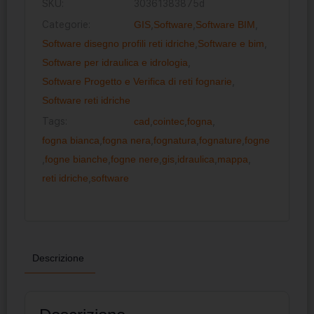
SKU:
30361383875d
Categorie:
GIS
,
Software
,
Software BIM
,
Software disegno profili reti idriche
,
Software e bim
,
Software per idraulica e idrologia
,
Software Progetto e Verifica di reti fognarie
,
Software reti idriche
Tags:
cad
,
cointec
,
fogna
,
fogna bianca
,
fogna nera
,
fognatura
,
fognature
,
fogne
,
fogne bianche
,
fogne nere
,
gis
,
idraulica
,
mappa
,
reti idriche
,
software
Descrizione