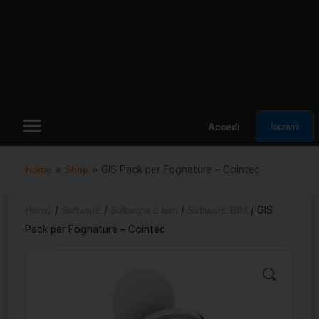
Iscriviti
Accedi
Home
»
Shop
»
GIS Pack per Fognature – Cointec
Home
/
Software
/
Software e bim
/
Software BIM
/ GIS
Pack per Fognature – Cointec