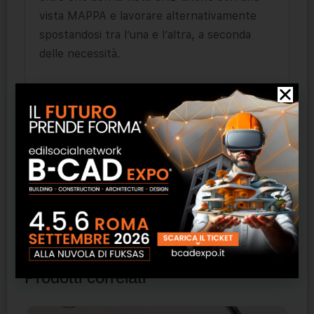
vista MAPPA e lavorare alternativamente
spostandosi tra l’una e l’altra, a seconda
delle necessità.
Le coordinate geografiche sono relative al
sistema di riferimento EPSG:3857, tipiche
delle mappe online.
La rete potrà inoltre essere esportata in
kml e visualizzata ad esempio su Google
Earth.
Prodotti correlati