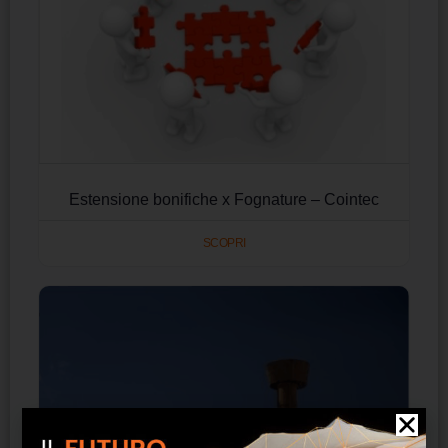
Estensione bonifiche x Fognature – Cointec
SCOPRI