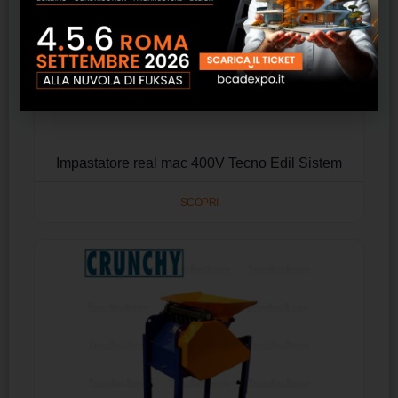
Impastatore real mac 400V Tecno Edil Sistem
SCOPRI