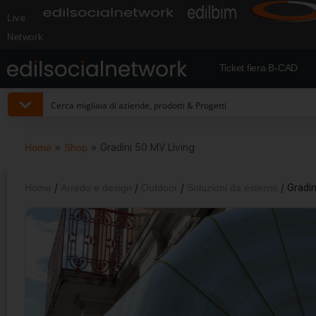
Live
Network
Ticket fiera B-CAD
Home
»
Shop
»
Gradini 50 MV Living
Home
/
Arredo e design
/
Outdoor
/
Soluzioni da esterno
/ Gradin