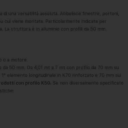
di una versatilità assoluta. Abbelisce finestre, portoni,
 su cui viene montata. Particolarmente indicata per
. La struttura è in alluminio con profili da 50 mm.
o o a motore.
ilo da 50 mm. Da 4,01 mt a 7 mt con profilo da 70 mm su
on 1° elemento longitudinale in K70 rinforzato e 70 mm sui
rodotti con profilo K50.
Se non diversamente specificato
stiche: