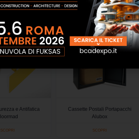
urezza e Antifatica
Cassette Postali Portapacchi
loormad
Alubox
SCOPRI
SCOPRI