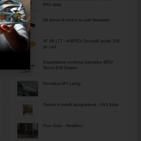
FAS Italia
Kit prove di carico su pali Novatest
97 99 177 - KNIPEX Occhielli isolati 100
pz cad.
Impastatore continuo bazooka 400V
Tecno Edil Sistem
Pensilina MV Living
Parete in listelli autoportanti - FAS Italia
Flux Grès - Newfloor