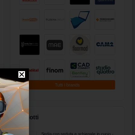
Tutti i brands
Prodotti
Sedia con seduta e schienale in cuoio -