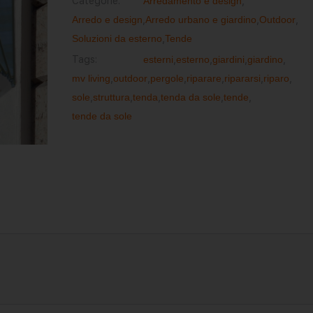
Categorie:
Arredamento e design
,
Arredo e design
,
Arredo urbano e giardino
,
Outdoor
,
Soluzioni da esterno
,
Tende
Tags:
esterni
,
esterno
,
giardini
,
giardino
,
mv living
,
outdoor
,
pergole
,
riparare
,
ripararsi
,
riparo
,
sole
,
struttura
,
tenda
,
tenda da sole
,
tende
,
tende da sole