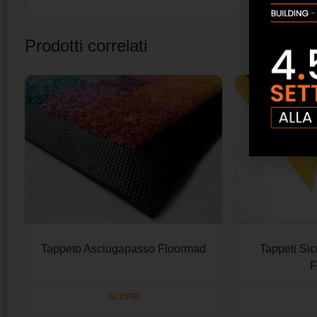
Prodotti correlati
Tappeto Asciugapasso Floormad
Tappeti Sic
F
SCOPRI