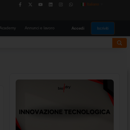
Italiano
▼
Academy
Annunci e lavoro
Iscriviti
Accedi