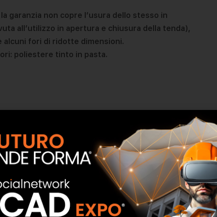
la garanzia non copre l’usura dello stesso in
uta all’utilizzo in apertura e chiusura della
tenda),
alcuni fori di ridotte dimensioni.
ri: poliestere tinto in pasta.