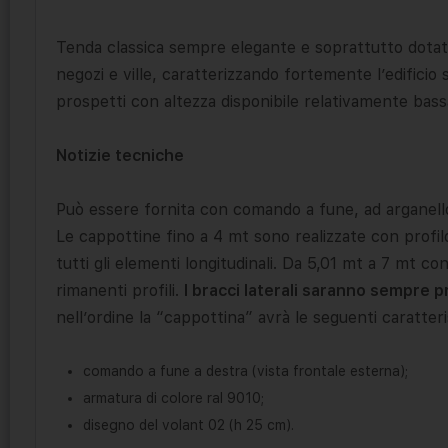
Tenda classica sempre elegante e soprattutto dotata 
negozi e ville, caratterizzando fortemente l’edificio
prospetti con altezza disponibile relativamente bassa
Notizie tecniche
Può essere fornita con comando a fune, ad arganell
Le cappottine fino a 4 mt sono realizzate con prof
tutti gli elementi longitudinali. Da 5,01 mt a 7 mt c
rimanenti profili.
I bracci laterali saranno sempre p
nell’ordine la “cappottina” avrà le seguenti caratteri
comando a fune a destra (vista frontale esterna);
armatura di colore ral 9010;
disegno del volant 02 (h 25 cm).