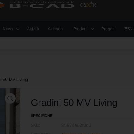
News
Attività
Aziende
Prodotti
Progetti
ESN 
i 50 MV Living
Gradini 50 MV Living
SPECIFICHE
SKU:
85624e62f3d0