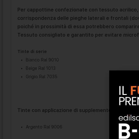
Per cappottine confezionate con tessuto acrilico, 
corrispondenza delle pieghe laterali e frontali (dov
poiché in prossimità di essa potrebbero comparire 
Tessuto consigliato e garantito per evitare microfo
Tinte di serie
Bianco Ral 9010
Beige Ral 1013
Grigio Ral 7035
Tinte con applicazione di supplemento
Argento Ral 9006