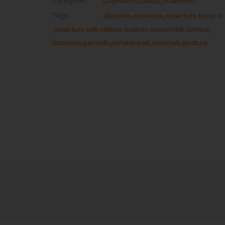
Categorie:
Coperture
,
Edilizia
,
Isolamento
Tags:
alluminio
,
coperture
,
coperture terrazzi
,
coperture tetti
,
edilizia
,
isolante
,
italpannelli
,
lamiere
,
lattoneria
,
pannelli
,
prefabbricati
,
sezionali
,
strutture