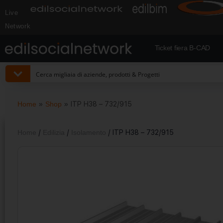
Live
Network
Ticket fiera B-CAD
Home
»
Shop
»
ITP H38 – 732/915
Home
/
Edilizia
/
Isolamento
/ ITP H38 – 732/915