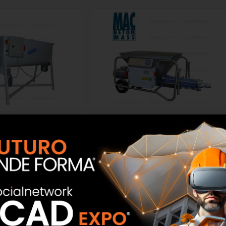
V Tecno Edil Sistem
Mac beton mass 400V – massetti
Tecno Edil Sistem
SCOPRI
SCOPRI