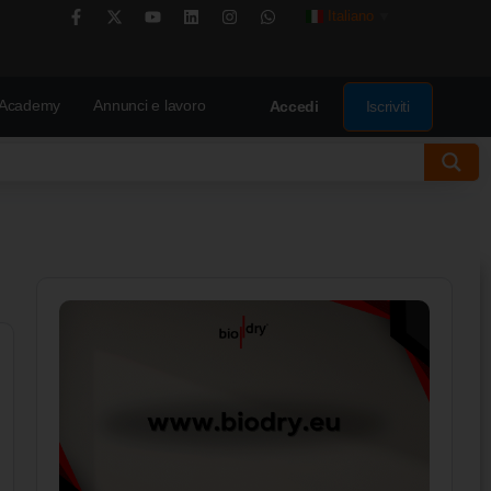
Italiano
▼
Academy
Annunci e lavoro
Iscriviti
Accedi