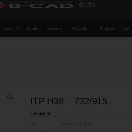
News
Attività
Aziende
Prodotti
Progetti
ESN 
ITP H38 – 732/915
SPECIFICHE
SKU:
2aa84001bd49