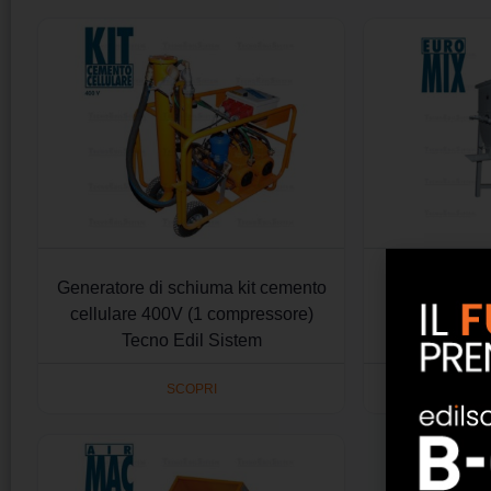
Generatore di schiuma kit cemento
Euro mix 400
cellulare 400V (1 compressore)
Tecno Edil Sistem
SCOPRI