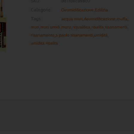
SKU:
9d1fdeca9ac0
Categorie:
Deumidificazione
,
Edilizia
Tags:
acqua muri
,
deumidificazione
,
muffa
,
muri
,
muri umidi
,
muro
,
riqualifica
,
risalita
,
risanamenti
,
risanamento
,
s.paolo risanamenti
,
umidità
,
umidità risalita