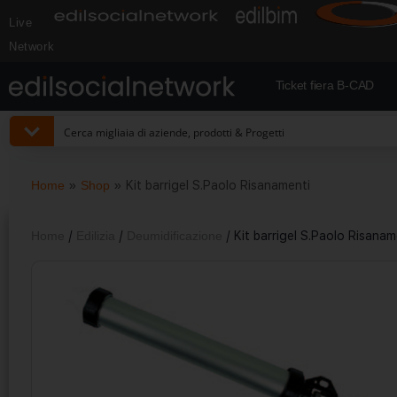
Live
Network
Ticket fiera B-CAD
Home
»
Shop
»
Kit barrigel S.Paolo Risanamenti
Home
/
Edilizia
/
Deumidificazione
/ Kit barrigel S.Paolo Risanam