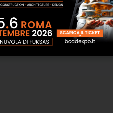
onaci e massetti mac
Impianto per silo air mac new 400V
on 400V Tecno Edil
Tecno Edil Sistem
Sistem
SCOPRI
SCOPRI