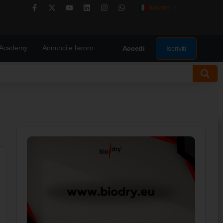
Italiano
▼
Academy
Annunci e lavoro
Iscriviti
Accedi