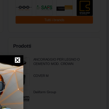
Tutti i brands
Prodotti
ANCORAGGIO PER LEGNO O
CEMENTO MOD. CROWN
COVER M
Daliform Group