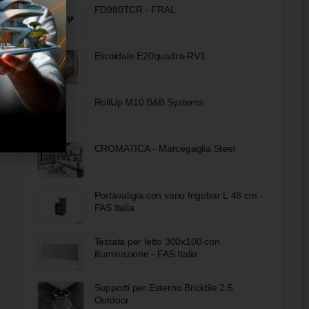
FD980TCR - FRAL
Elicoidale E20quadra-RV1
RollUp M10 B&B Systems
CROMATICA - Marcegaglia Steel
Portavaligia con vano frigobar L 48 cm -
FAS Italia
Testata per letto 300x100 con
illuminazione - FAS Italia
Supporti per Esterno Bricktile 2.5
Outdoor