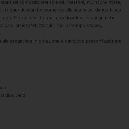
 qualsiasi composizione (pietra, mattoni, murature miste,
 distribuendosi uniformemente alla sua base, dando luogo
tempo. Si crea così un polimero insolubile in acqua che,
ei capillari idrofobizzandoli ma, al tempo stesso,
.
uale erogatrice in dotazione e cartucce preconfezionate
ta
ione
ta di solventi