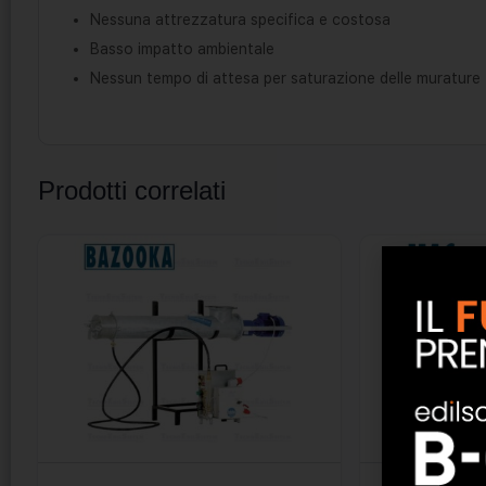
Nessuna attrezzatura specifica e costosa
Basso impatto ambientale
Nessun tempo di attesa per saturazione delle murature
Prodotti correlati