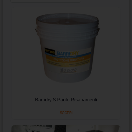
Barridry S.Paolo Risanamenti
SCOPRI