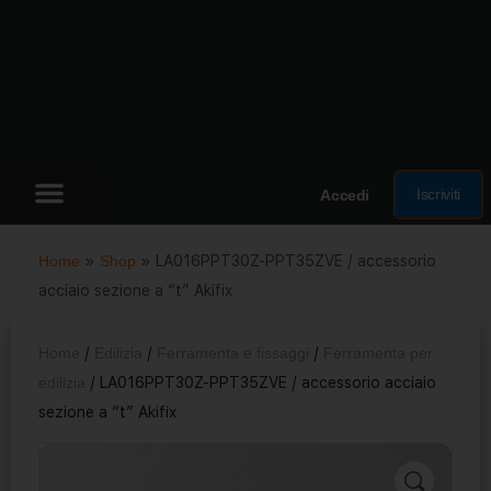
Iscriviti
Accedi
Home
»
Shop
»
LA016PPT30Z-PPT35ZVE / accessorio
acciaio sezione a “t” Akifix
Home
/
Edilizia
/
Ferramenta e fissaggi
/
Ferramenta per
edilizia
/ LA016PPT30Z-PPT35ZVE / accessorio acciaio
sezione a “t” Akifix