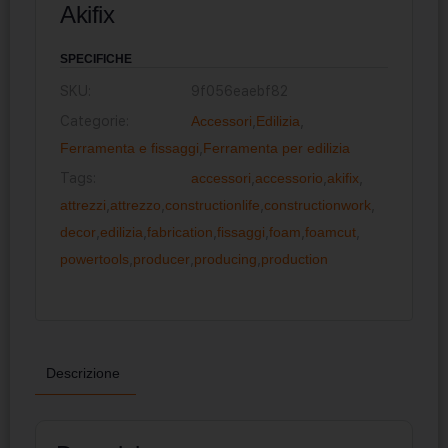
Akifix
SPECIFICHE
SKU:
9f056eaebf82
Categorie:
Accessori
,
Edilizia
,
Ferramenta e fissaggi
,
Ferramenta per edilizia
Tags:
accessori
,
accessorio
,
akifix
,
attrezzi
,
attrezzo
,
constructionlife
,
constructionwork
,
decor
,
edilizia
,
fabrication
,
fissaggi
,
foam
,
foamcut
,
powertools
,
producer
,
producing
,
production
Descrizione