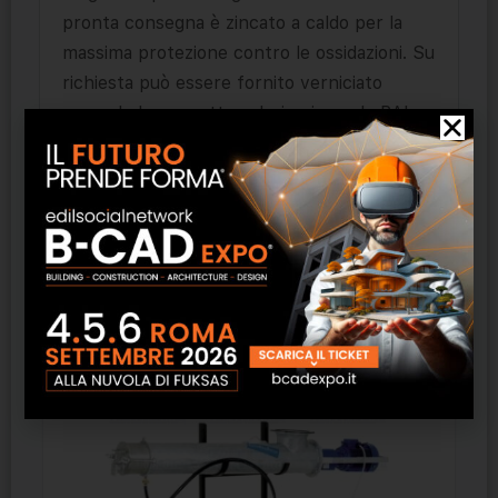
pronta consegna è zincato a caldo per la
massima protezione contro le ossidazioni. Su
richiesta può essere fornito verniciato
secondo la mazzetta colori universale RAL.
Ogni confezione comprende un kit di
bulloneria di fissaggio e messa in bolla.
Prodotti correlati