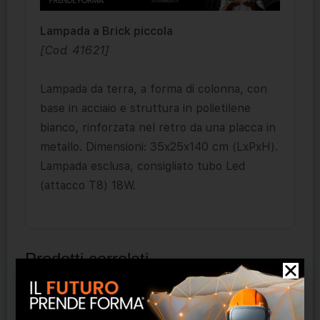
Lampada a Brick piccola
[Cod. 41621]
Lampada da terra, a forma di colonna, con
base in acciaio e struttura in polietilene
bianco, rinforzata nel retro da una placca in
metallo. Dimensioni: 35x25x140 cm (LxPxH).
Lampada esclusa, consigliato tubo Led
(attacco T8) 18W.
Prodotti correlati