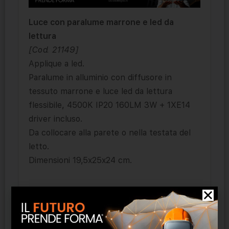
Luce con paralume marrone e led da
lettura
[Cod. 21149]
Applique a led.
Paralume in alluminio con diffusore in
tessuto marrone e luce led da lettura
flessibile, 4500K IP20 160LM 3W + 1XE14
driver incluso.
Da collocare alla parete o nella testata del
letto.
Dimensioni 19,5x25x24 cm.
Prodotti correlati