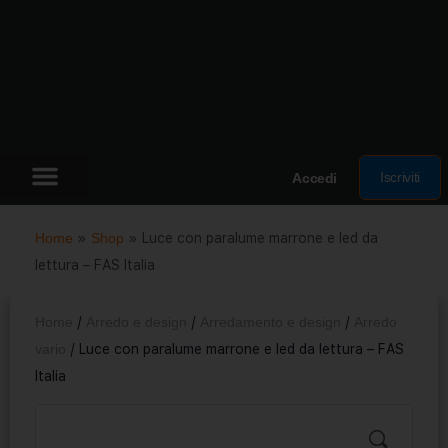
Iscriviti
Accedi
Home
»
Shop
»
Luce con paralume marrone e led da
lettura – FAS Italia
Home
/
Arredo e design
/
Arredamento e design
/
Arredo
vario
/ Luce con paralume marrone e led da lettura – FAS
Italia