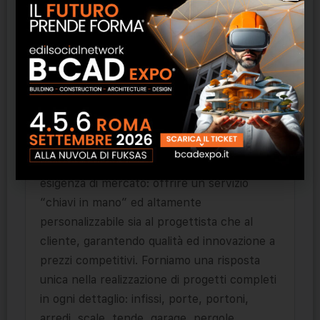
dell’Architettura. Si rivolge a progettisti e
clienti in cerca di soluzioni all’avanguardia in
termini di design, innovazione, qualità e
sostenibilità ambientale.
Costituita nel 1999 come azienda operante
nel settore dei serramenti, oggi Luxury
Windows Italia è a capo di un network
aperto di aziende che nasce da una precisa
esigenza di mercato: offrire un servizio
“chiavi in mano” ed altamente
personalizzabile sia al progettista che al
cliente, garantendo qualità ed innovazione a
prezzi competitivi. Forniamo una risposta
unica nella realizzazione di progetti completi
in ogni dettaglio: infissi, porte, portoni,
arredi, scale, tende, garage, pergole,