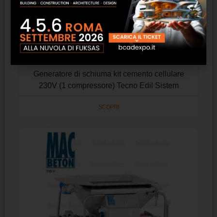
Generatore di schiuma kit cemento cellulare
230V (1 compressore) Tecno Edil Sistem
SCOPRI