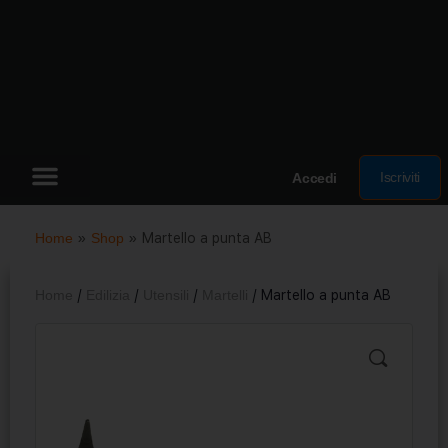
Iscriviti
Accedi
Home
»
Shop
»
Martello a punta AB
Home
/
Edilizia
/
Utensili
/
Martelli
/ Martello a punta AB