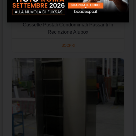
Cassette Postali Condominiali Passanti In
Recinzione Alubox
SCOPRI