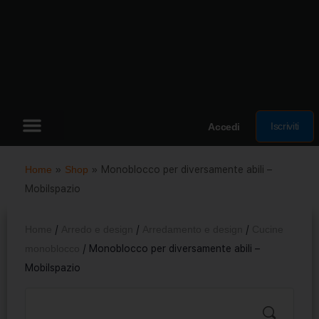
Iscriviti
Accedi
Home
»
Shop
»
Monoblocco per diversamente abili –
Mobilspazio
Home
/
Arredo e design
/
Arredamento e design
/
Cucine
monoblocco
/ Monoblocco per diversamente abili –
Mobilspazio