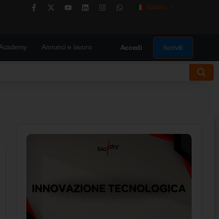
Italiano
▼
Academy
Annunci e lavoro
Iscriviti
Accedi