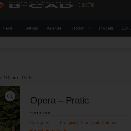
News
Attività
Aziende
Prodotti
Progetti
ESN 
le
/ Opera – Pratic
Opera – Pratic
SPECIFICHE
Categorie:
Frangisole
,
Frangisole
,
Outdoor
,
Pergole
,
Pergotende