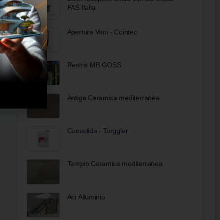
FAS Italia
Apertura Vani - Cointec
Restrix MB GOSS
Antiga Ceramica mediterranea
Consolida - Torggler
Tempio Ceramica mediterranea
Aci Alluminio