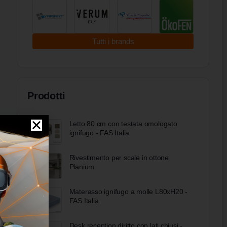
Tutti i brands
Prodotti
Letto 80 cm con testata omologato
ignifugo - FAS Italia
Rivestimento per scale in ottone
Planium
Materasso ignifugo a molle L80xH20 -
FAS Italia
Desk reception diritto con lati chiusi -