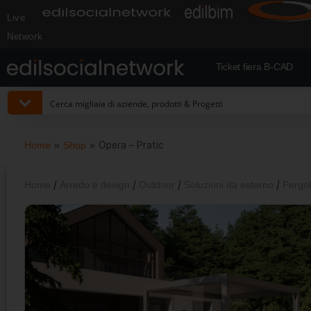
Live
Network
Ticket fiera B-CAD
Home
»
Shop
»
Opera – Pratic
Home
/
Arredo e design
/
Outdoor
/
Soluzioni da esterno
/
Pergo