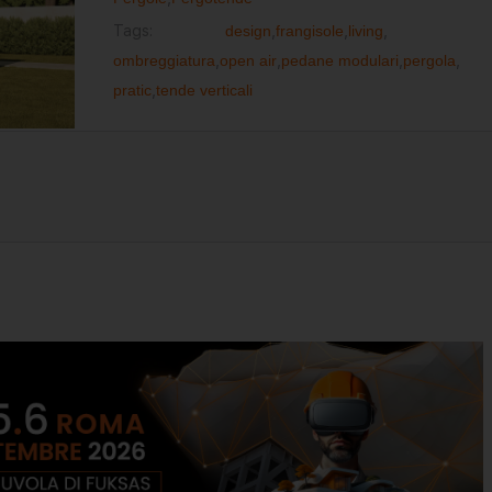
Tags:
design
,
frangisole
,
living
,
ombreggiatura
,
open air
,
pedane modulari
,
pergola
,
pratic
,
tende verticali