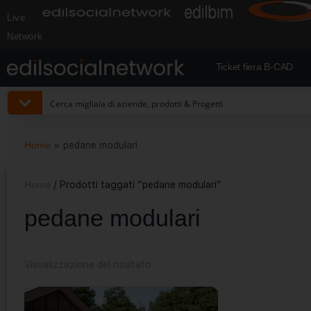
Live
Network
Ticket fiera B-CAD
Home
»
pedane modulari
Home
/ Prodotti taggati “pedane modulari”
pedane modulari
Visualizzazione del risultato