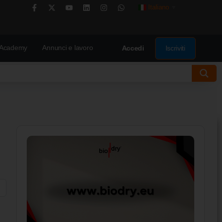
Italiano
▼
Academy
Annunci e lavoro
Iscriviti
Accedi