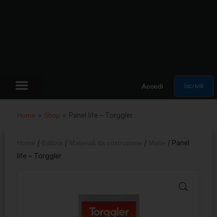
Iscriviti
Accedi
Home
»
Shop
»
Panel life – Torggler
Home
/
Edilizia
/
Materiali da costruzione
/
Malte
/ Panel
life – Torggler