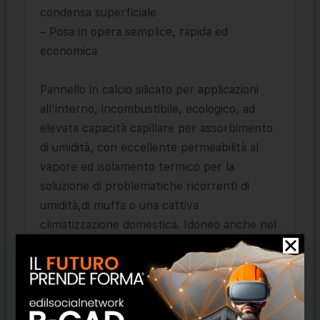
condensa superficiale
– Posa in opera semplice, rapida ed
economica
Pannello in calcio silicato per applicazioni
all’interno, incombustibile, ecologico, ad
elevata capacità capillare per assorbimento
di umidità, con eccellente permeabilità al
vapore ed isolamento termico per la
soluzione di problematiche ricorrenti di
umidità,di muffa o una cattiva
climatizzazione domestica. Idoneo anche nel
risanamento di edifici storici, di condensa
superficiale, muffe e sali nocivi.
Campi di impiego