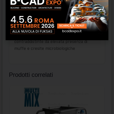
– Ambienti interni con elevata umidità di
risalita
– Vani contraddistinti da scarso isolamento
termico e ponti termici
– Situazioni a parete e soffitto
contraddistinte da elevata presenza di
muffe e cresite microbiologiche
Prodotti correlati