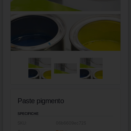
Paste pigmento
SPECIFICHE
SKU:
06b6609ec725