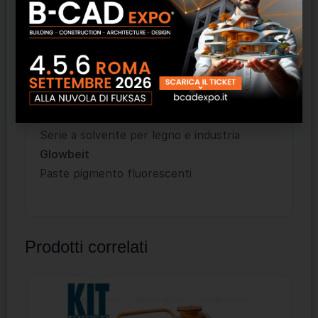
Serie a COV zero per sistemi all’acqua
Pearlbeit
Paste pigmento perlescenti
Tintobeit 9
Serie a solido 100% per sistemi
termoindurenti
Tintobeit 8
Serie a solvente per legno e industria
Glowbeit
Paste pigmento fluorescenti
Prodotti correlati