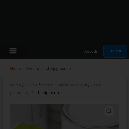
Iscriviti
Accedi
Home
»
Shop
»
Paste pigmento
Home
/
Edilizia
/
Intonaci, vernici e collanti
/
Paste
pigmento
/ Paste pigmento