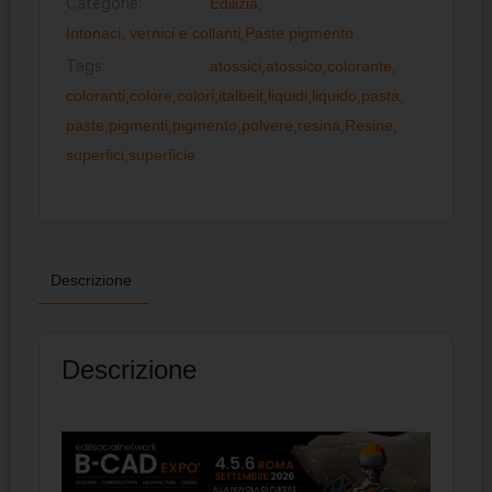
Categorie:
Edilizia
,
Intonaci, vernici e collanti
,
Paste pigmento
Tags:
atossici
,
atossico
,
colorante
,
coloranti
,
colore
,
colori
,
italbeit
,
liquidi
,
liquido
,
pasta
,
paste
,
pigmenti
,
pigmento
,
polvere
,
resina
,
Resine
,
superfici
,
superficie
Descrizione
Descrizione