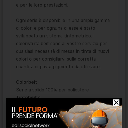
e per le loro prestazioni.
Ogni serie è disponibile in una ampia gamma
di colori e per ognuna di esse è stato
sviluppato un sistema tintometrico. I
coloristi italbeit sono al vostro servizio per
qualsiasi necessità di messa in tinta di nuovi
colori o per consigliarvi sulla corretta
quantità di pasta pigmento da utilizzare.
Colorbeit
Serie a solido 100% per poliestere
Tintobeit 4
Serie a solido 100% per sistemi
bicomponenti
Tintobeit 0