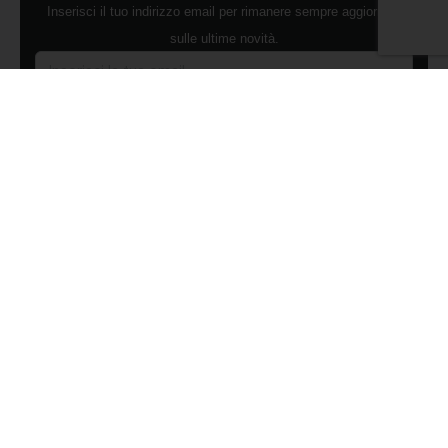
Inserisci il tuo indirizzo email per rimanere sempre aggiornato
sulle ultime novità.
Dichiaro di aver preso visione dell'Informativa Privacy e
ACCONSENTO al trattamento dei miei dati personali per finalità di
marketing da parte di Edilsocialnetwork
(Per visionare la Privacy Policy
clicca qui).
Iscriviti
Pubblicità
Chi siamo
Contattaci
Condizioni Generali
Condizioni pagine
Utilizzo del Social Network
Privacy Policy