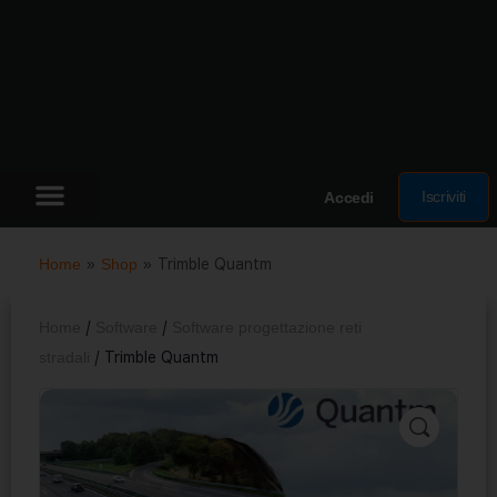
Iscriviti
Accedi
Home
»
Shop
»
Trimble Quantm
Home
/
Software
/
Software progettazione reti
stradali
/ Trimble Quantm