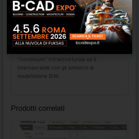
emissioni di CO2 in termini di costi di
costruzione.
Perché scegliere Trimble Quantm
Trimble Quantm fa parte dei prodotti
proposti da Trimble nell’ambito del
“continuum” infrastrutturale ed è
interoperabile con gli ambienti di
modellazione BIM.
Prodotti correlati