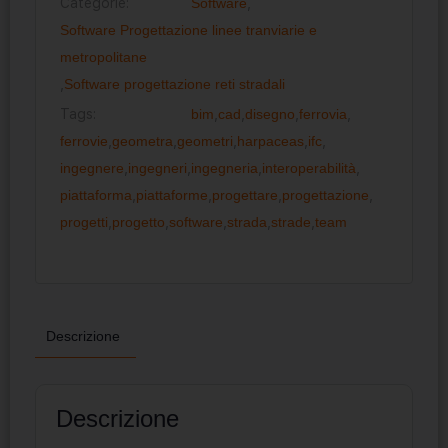
Categorie:
Software
,
Software Progettazione linee tranviarie e
metropolitane
,
Software progettazione reti stradali
Tags:
bim
,
cad
,
disegno
,
ferrovia
,
ferrovie
,
geometra
,
geometri
,
harpaceas
,
ifc
,
ingegnere
,
ingegneri
,
ingegneria
,
interoperabilità
,
piattaforma
,
piattaforme
,
progettare
,
progettazione
,
progetti
,
progetto
,
software
,
strada
,
strade
,
team
Descrizione
Descrizione