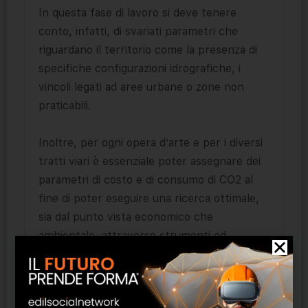
In questa fase di lavoro si deve tenere
conto, infatti, di svariati parametri che
riguardano il territorio come la presenza di
specifiche configurazioni idrografiche, i
vincoli legati ad aree urbane o zone non
praticabili.
Inoltre, per ogni opera d’arte e per i diversi
tratti viari è essenziale poter assegnare dei
parametri di costo e di consumo di CO2 al
fine di poter eseguire una ricerca ottimale,
sia dal punto vista economico che
ambientale, attraverso strumenti ed
algoritmi di ottimizzazione.
Trimble Quantm permette di monitorare le