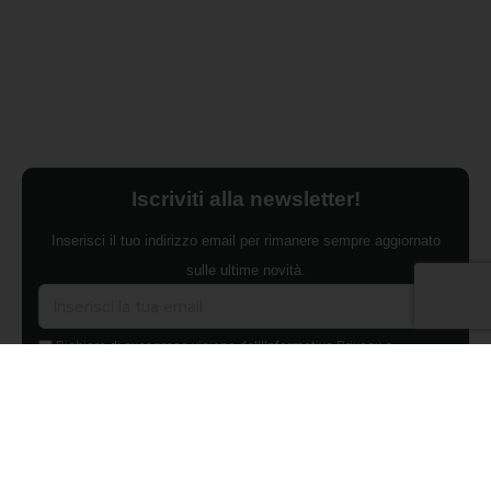
Iscriviti alla newsletter!
Inserisci il tuo indirizzo email per rimanere sempre aggiornato
sulle ultime novità.
Dichiaro di aver preso visione dell'Informativa Privacy e
ACCONSENTO al trattamento dei miei dati personali per finalità di
marketing da parte di Edilsocialnetwork
(Per visionare la Privacy Policy
clicca qui).
Iscriviti