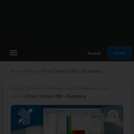
Iscriviti
Accedi
Home
»
Shop
»
Ponti Termici FEM – Blumatica
Home
/
Software
/
Software e bim
/
Software carichi
termici
/ Ponti Termici FEM – Blumatica