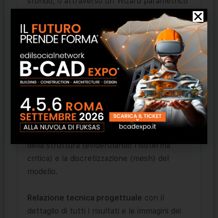
sfondo, o attraverso un Wizard parametrico
che ti guida nella selezione della tipologia di
ponte termico e nella definizione dei dati
geometrici e termici (materiali e condizioni al
contorno) per le configurazioni più comuni.
Oltre ai risultati di calcolo della trasmittanza
e della verifica di formazione di muffa, il
software consente anche di visualizzare
l’
andamento del flusso termico
, la
distribuzione della temperatura all’interno
della struttura (evidenziando l’isoterma
critica) e la discretizzazione (mesh) del
modello.
Relazione tecnica progettuale
con il
dettaglio di tutti i risultati e le immagini dei