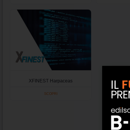
XFINEST Harpaceas
SCOPRI