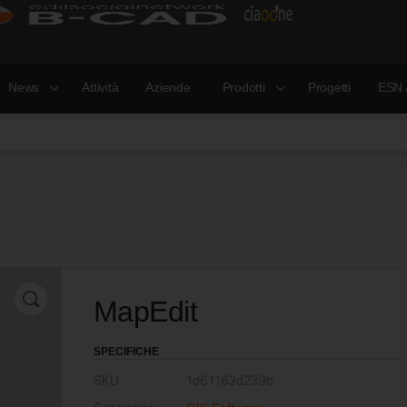
News
Attività
Aziende
Prodotti
Progetti
ESN 
MapEdit
SPECIFICHE
SKU:
1d61163d239b