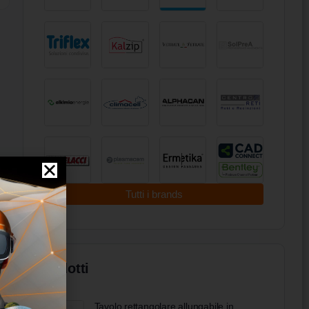
Tutti i brands
Prodotti
Tavolo rettangolare allungabile in