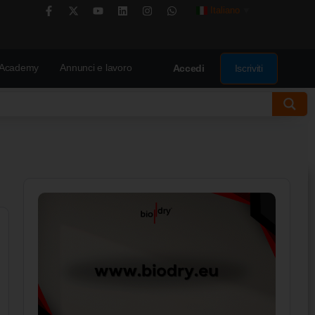
Italiano
▼
Academy
Annunci e lavoro
Iscriviti
Accedi