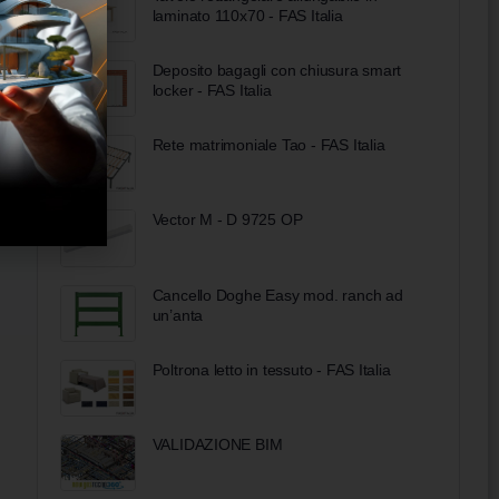
laminato 110x70 - FAS Italia
Deposito bagagli con chiusura smart
locker - FAS Italia
Rete matrimoniale Tao - FAS Italia
Vector M - D 9725 OP
Cancello Doghe Easy mod. ranch ad
un’anta
Poltrona letto in tessuto - FAS Italia
VALIDAZIONE BIM