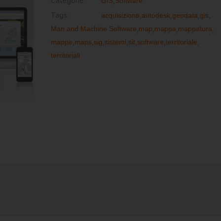
Categorie:
GIS
,
Software
Tags:
acquisizione
,
autodesk
,
geodata
,
gis
,
Man and Machine Software
,
map
,
mappa
,
mappatura
,
mappe
,
maps
,
sig
,
sistemi
,
sit
,
software
,
territoriale
,
territoriali