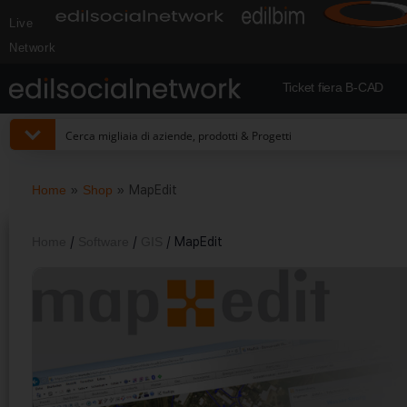
Live
Network
Ticket fiera B-CAD
Home
»
Shop
»
MapEdit
Home
/
Software
/
GIS
/ MapEdit