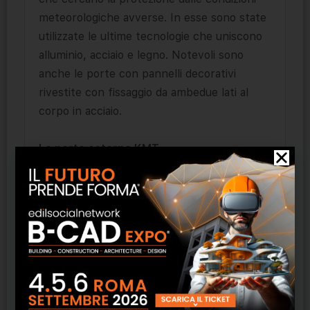
meteorologiche avverse. In esse sono state
utilizzate le ultime tecnologie che uniscono
alluminio, acciaio e legno. Notevoli sono
anche le porte con pannelli decorativi
rivestite con fissaggio da ambedue lati al
corpo in acciaio.
Le porte esterne KMT
L’azienda KMT offre i prodotti nei quali si
sfruttano le migliori proprietà dell’acciaio. Le
loro porte si distinguono per lo stile
moderno, le tecnologie all’avanguardia che
corrispondono ad alti parametri isolanti, la
resistenza contro lo scasso. Le porte KTM
hanno le ante con il sistema di chiusura