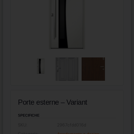
Porte esterne – Variant
SPECIFICHE
SKU:
2967cfdd016d
Categorie:
Arredamento e design
,