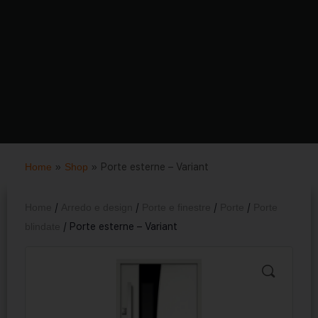
Home
»
Shop
»
Porte esterne – Variant
Home
/
Arredo e design
/
Porte e finestre
/
Porte
/
Porte
blindate
/ Porte esterne – Variant