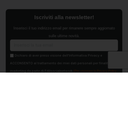
Iscriviti alla newsletter!
Inserisci il tuo indirizzo email per rimanere sempre aggiornato
sulle ultime novità.
Dichiaro di aver preso visione dell'Informativa Privacy e
ACCONSENTO al trattamento dei miei dati personali per finalità di
marketing da parte di Edilsocialnetwork
(Per visionare la Privacy Policy
clicca qui).
Iscriviti
Pubblicità
Chi siamo
Contattaci