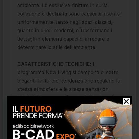
ambiente. Le esclusive finiture in cui la
collezione è declinata sono capaci di inserirsi
uniformemente tanto negli spazi classici,
quanto in quelli moderni, e trasformano i
dettagli in elementi capaci di arredare e
determinare lo stile dell’ambiente.
CARATTERISTICHE TECNICHE:
Il
programma New Living si compone di sette
eleganti finiture di tendenza che regalano la
stessa atmosfera e le stesse sensazioni
tattili del legno, per finestre belle da vedere
e da toccare. La collezione è disponibile
nelle seguenti pellicole: Andersen Pine
White, Magellan Ice, Olmo scuro, Malaga
Cherry Truffle, Veralinga Oak 19, Rovere