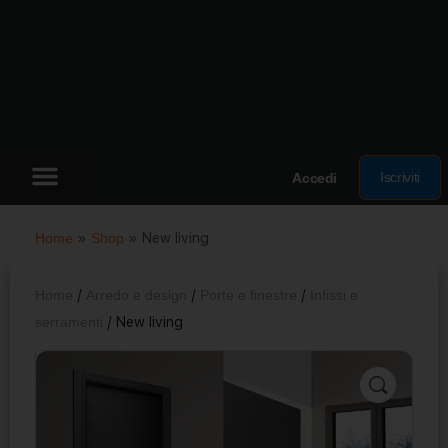
Iscriviti
Accedi
Home
»
Shop
»
New living
Home
/
Arredo e design
/
Porte e finestre
/
Infissi e
serramenti
/ New living