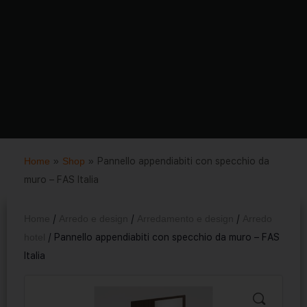
Home
»
Shop
»
Pannello appendiabiti con specchio da
muro – FAS Italia
Home
/
Arredo e design
/
Arredamento e design
/
Arredo
hotel
/ Pannello appendiabiti con specchio da muro – FAS
Italia