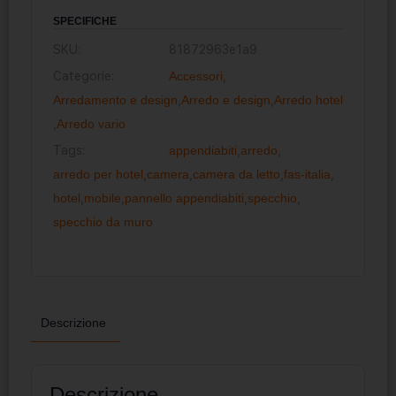
SPECIFICHE
SKU:
81872963e1a9
Categorie:
Accessori
,
Arredamento e design
,
Arredo e design
,
Arredo hotel
,
Arredo vario
Tags:
appendiabiti
,
arredo
,
arredo per hotel
,
camera
,
camera da letto
,
fas-italia
,
hotel
,
mobile
,
pannello appendiabiti
,
specchio
,
specchio da muro
Descrizione
Descrizione