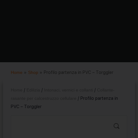
Home
»
Shop
»
Profilo partenza in PVC – Torggler
Home
/
Edilizia
/
Intonaci, vernici e collanti
/
Collante-
rasante per calcestruzzo cellulare
/ Profilo partenza in
PVC – Torggler