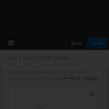
Iscriviti
Accedi
Home
»
Shop
»
R-TFIX-8S – Torggler
Home
/
Edilizia
/
Intonaci, vernici e collanti
/
Collante-
rasante per calcestruzzo cellulare
/ R-TFIX-8S – Torggler