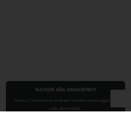
Iscriviti alla newsletter!
Inserisci il tuo indirizzo email per rimanere sempre aggiornato
sulle ultime novità.
Dichiaro di aver preso visione dell'Informativa Privacy e