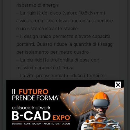
risparmio di energia
– La rigidità del disco (valore 10.6kN/mm)
assicura una liscia elevazione della superficie
e un sistema isolante stabile
– Il design unico permette elevate capacità
portanti. Questo riduce la quantità di fissaggi
per isolamento per metro quadro
– La più ridotta profondità di posa con i
massimi parametri di forza
– La vite preassemblata riduce i tempi e il
lavoro
Campi di impiego:
– Sistema composito di isolamento termico
esterno (ETICS)