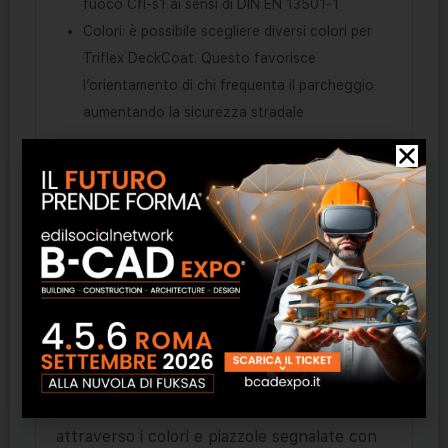
fuoco Cfl-s1 ai sensi di DIN EN 13501-1
Colori: è possibile scegliere diversi colori per
Triflex DeckCoat. Questo favorisce
l’orientamento di chi frequenta il parcheggio
aumentando la sicurezza stradale
Colori
Perché sanare semplicemente, se allo
stesso tempo potete anche arredare? I
sistemi in resine liquide di Triflex vengono
prodotti nei più diversi colori. Una
colorazione diversa a seconda del piano
facilita l’orientamento nel parcheggio e
aumenta la sensazione di sicurezza dei
visitatori. Percorsi pedonali virtuali definiti
attraverso i colori e piazzole segnalate con