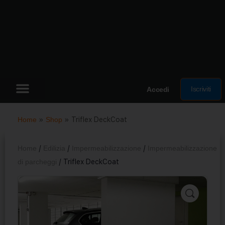
Iscriviti
Accedi
Home
»
Shop
»
Triflex DeckCoat
Home
/
Edilizia
/
Impermeabilizzazione
/
Impermeabilizzazione
di parcheggi
/ Triflex DeckCoat