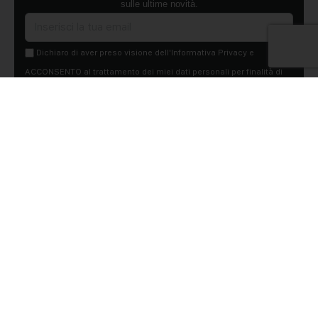
sulle ultime novità.
Dichiaro di aver preso visione dell'Informativa Privacy e
ACCONSENTO al trattamento dei miei dati personali per finalità di
marketing da parte di Edilsocialnetwork
(Per visionare la Privacy Policy
clicca qui).
Iscriviti
Pubblicità
Chi siamo
Contattaci
Condizioni Generali
Condizioni pagine
Utilizzo del Social Network
Privacy Policy
Cookie Policy