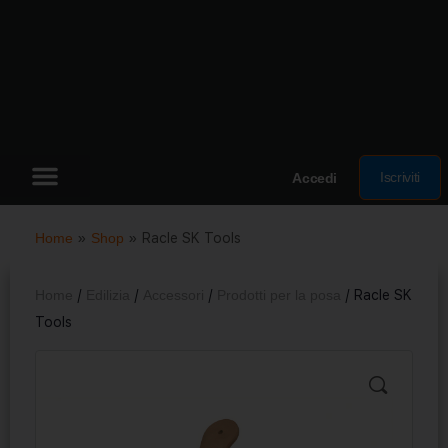
Iscriviti
Accedi
Home
»
Shop
»
Racle SK Tools
Home
/
Edilizia
/
Accessori
/
Prodotti per la posa
/ Racle SK
Tools