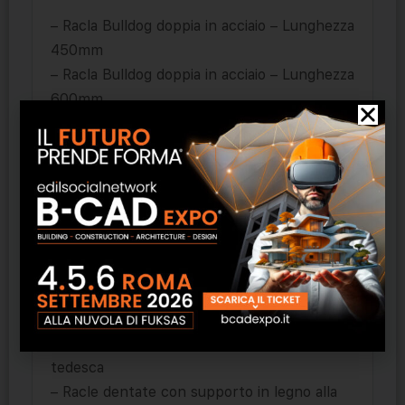
– Racla Bulldog doppia in acciaio – Lunghezza
450mm
– Racla Bulldog doppia in acciaio – Lunghezza
600mm
– Racla Flex in acciaio flessibile – Lunghezza
600 mm x 100h
– Racla Flex in acciaio flessibile – Lunghezza
300 mm x 100h
– Racle registro in acciaio a punte piatta
– Racle registro in acciaio a punte tonde
– Racla registro a slitta
– Racle Skeg in acciaio complete di 4 Skeg
– Racla alla tedesca a lame intercambiabili
– Racle liscie con supporto in legno alla
tedesca
– Racle dentate con supporto in legno alla