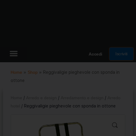
Iscriviti
Accedi
Home
»
Shop
»
Reggivaligie pieghevole con sponda in
ottone
Home
/
Arredo e design
/
Arredamento e design
/
Arredo
hotel
/ Reggivaligie pieghevole con sponda in ottone