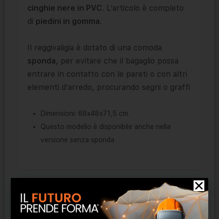
cinghie nere in PVC
. L’articolo è completo
di
piedini in gomma
.
Il reggivaligia è dotato di una comoda
sponda
, per evitare che il bagaglio possa
entrare in contatto con le pareti o con altri
elementi d’arredo, procurando segni o graffi
Dimensioni: 68x48x71,5 cm.
Questo modello è disponibile anche nella
versione senza sponda
Prodotti correlati