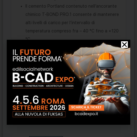
Il cemento Portland contenuto nell’ancorante
chimico T-BOND PRO.1 consente di mantenere
alti livelli di carico per l’intervallo di
temperatura compreso fra – 40 °C fino a +120
°C.
L’ ampia gamma di accessori disponibile per la
resina T-BOND PRO.1 assicura grande
flessibilità del sistema e consente una vasta
gamma di applicazioni.
T-BOND PRO.1 può essere utilizzata con le
pistole standard da silicone.
Prodotti correlati