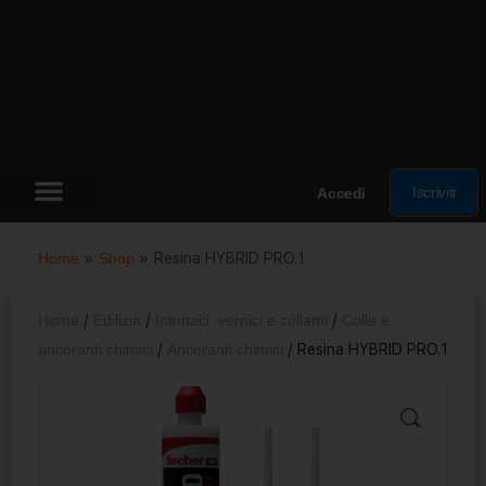
Iscriviti
Accedi
Home
»
Shop
»
Resina HYBRID PRO.1
Home
/
Edilizia
/
Intonaci, vernici e collanti
/
Colle e
ancoranti chimici
/
Ancoranti chimici
/ Resina HYBRID PRO.1