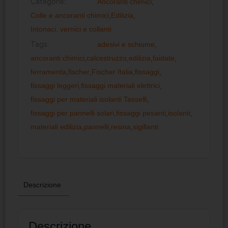
Categorie:
Ancoranti chimici
,
Colle e ancoranti chimici
,
Edilizia
,
Intonaci, vernici e collanti
Tags:
adesivi e schiume
,
ancoranti chimici
,
calcestruzzo
,
edilizia
,
faidate
,
ferramenta
,
fischer
,
Fischer Italia
,
fissaggi
,
fissaggi leggeri
,
fissaggi materiali elettrici
,
fissaggi per materiali isolanti Tasselli
,
fissaggi per pannelli solari
,
fissaggi pesanti
,
isolanti
,
materiali edilizia
,
pannelli
,
resina
,
sigillanti
Descrizione
Descrizione