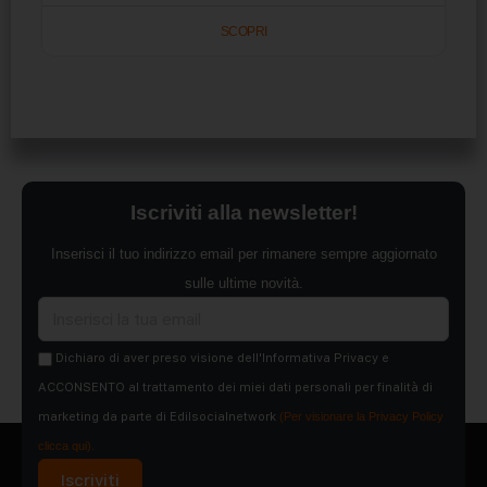
SCOPRI
Iscriviti alla newsletter!
Inserisci il tuo indirizzo email per rimanere sempre aggiornato
sulle ultime novità.
Dichiaro di aver preso visione dell'Informativa Privacy e
ACCONSENTO al trattamento dei miei dati personali per finalità di
marketing da parte di Edilsocialnetwork
(Per visionare la Privacy Policy
clicca qui).
Iscriviti