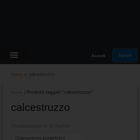
Iscriviti
Accedi
Home
»
calcestruzzo
Home
/ Prodotti taggati “calcestruzzo”
calcestruzzo
Visualizzazione di 30 risultati