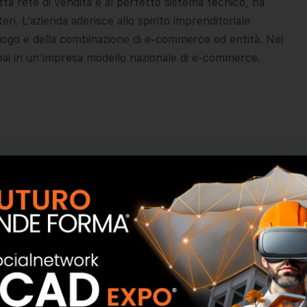
tta rete di vendita e al perfetto sistema tecnico, ha
eri. L’azienda aderisce allo spirito imprenditoriale
luogo e della combinazione di e-commerce ed entità. Nei
pai in un’impresa modello nazionale di e-commerce.