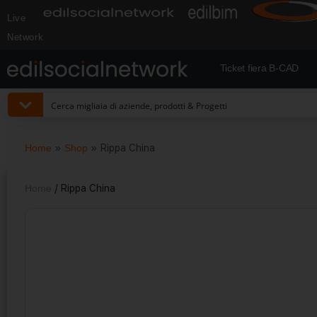
Live
Network
Ticket fiera B-CAD
Home
»
Shop
»
Rippa China
Home
/ Rippa China