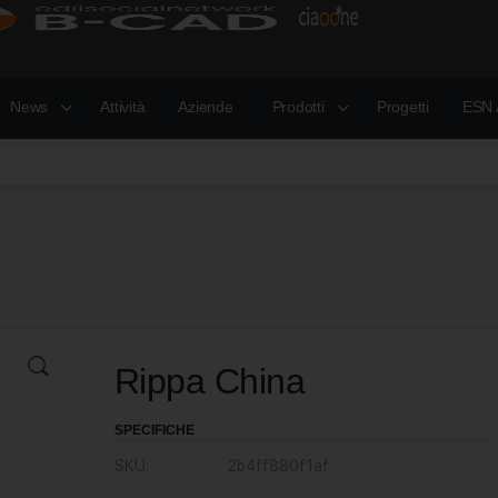
News
Attività
Aziende
Prodotti
Progetti
ESN 
Rippa China
SPECIFICHE
SKU:
2b4ff880f1af