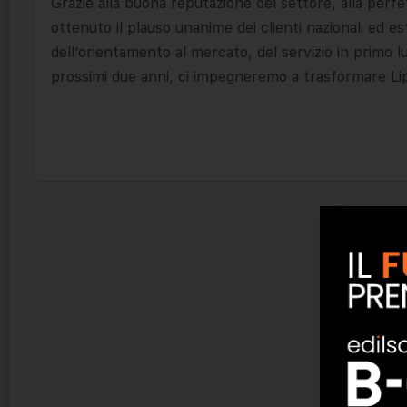
Grazie alla buona reputazione del settore, alla perfe
ottenuto il plauso unanime dei clienti nazionali ed est
dell’orientamento al mercato, del servizio in primo 
prossimi due anni, ci impegneremo a trasformare Li