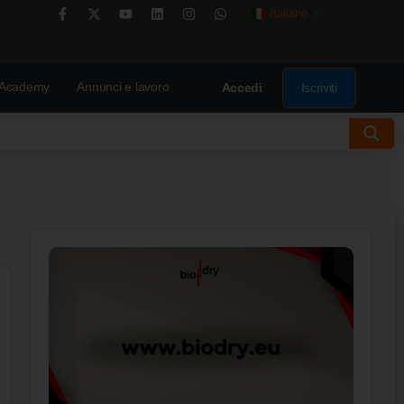
Italiano
▼
Academy
Annunci e lavoro
Iscriviti
Accedi