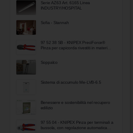
Serie AZ63 Art. 6165 Linea
INDUSTRY/HOSPITAL
Sofia - Stannah
97 52 38 SB - KNIPEX PreciForce®
Pinza per capicorda rivestiti in materiale
bicomponente brunita 220 mm
Soppalco
Sistema di accumulo Me-LVB-6.5
Benessere e sostenibilità nel recupero
edilizio
97 55 04 - KNIPEX Pinza per terminali a
bussola, con regolazione automatica
per crimpaggio laterale rivestiti in