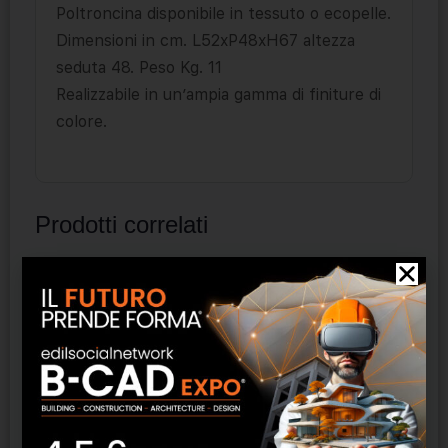
Poltroncina disponibile in tessuto o ecopelle.
Dimensioni in cm. L52xP48xH67 altezza
seduta 48. Peso Kg. 11
Realizzabile in un’ampia gamma di finiture di
colore.
Prodotti correlati