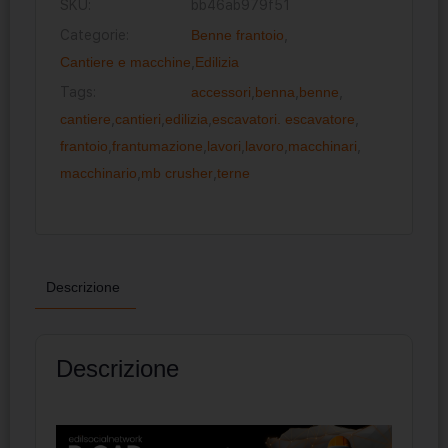
SKU:
bb46ab979f51
Categorie:
Benne frantoio
,
Cantiere e macchine
,
Edilizia
Tags:
accessori
,
benna
,
benne
,
cantiere
,
cantieri
,
edilizia
,
escavatori. escavatore
,
frantoio
,
frantumazione
,
lavori
,
lavoro
,
macchinari
,
macchinario
,
mb crusher
,
terne
Descrizione
Descrizione