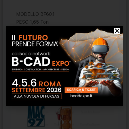
MODELLO BF60.1
PESO 1,65 Ton
CAPACITÀ DI CARICO 0,55 m3
PRESSIONE > 220 bar
PORTATA D’OLIO >120 <180 l/min.
LARGHEZZA BOCCA 610 mm
ALTEZZA BOCCA 500 mm
Prodotti correlati