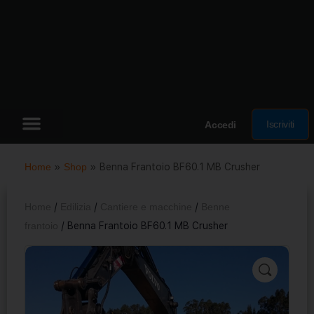
Iscriviti
Accedi
Home
»
Shop
»
Benna Frantoio BF60.1 MB Crusher
Home
/
Edilizia
/
Cantiere e macchine
/
Benne
frantoio
/ Benna Frantoio BF60.1 MB Crusher