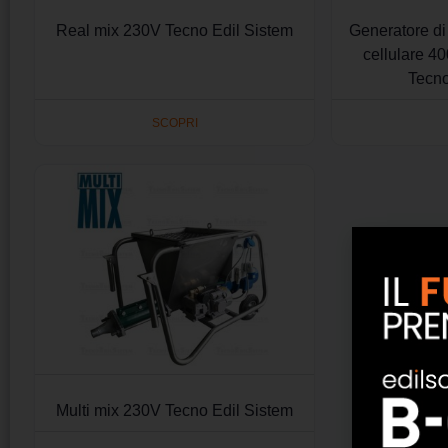
Real mix 230V Tecno Edil Sistem
Generatore di
cellulare 4
Tecno
SCOPRI
Multi mix 230V Tecno Edil Sistem