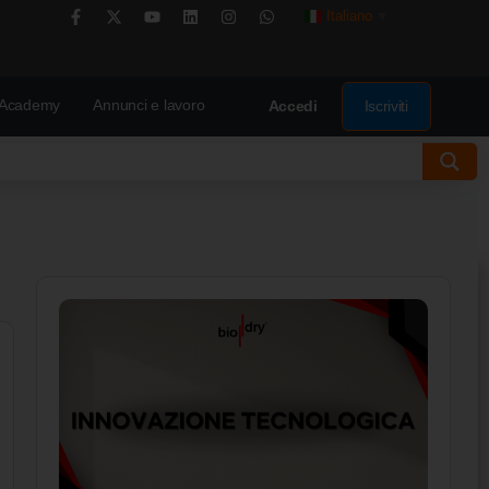
Italiano
▼
Academy
Annunci e lavoro
Iscriviti
Accedi