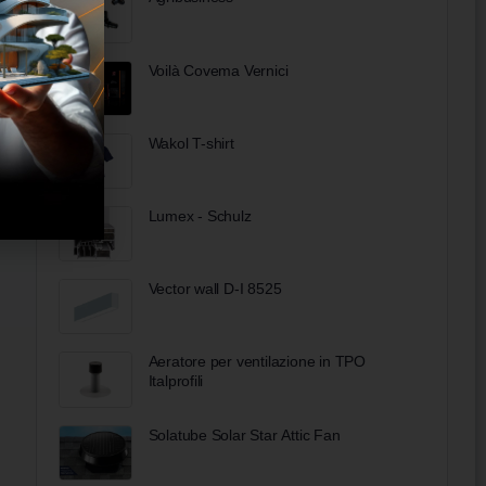
Voilà Covema Vernici
Wakol T-shirt
Lumex - Schulz
Vector wall D-I 8525
Aeratore per ventilazione in TPO
Italprofili
Solatube Solar Star Attic Fan