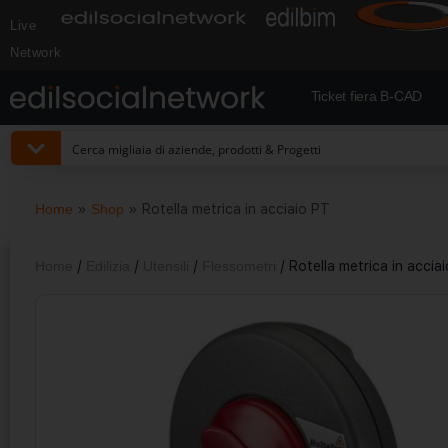
Live
Network
Ticket fiera B-CAD
Home
»
Shop
»
Rotella metrica in acciaio PT
Home
/
Edilizia
/
Utensili
/
Flessometri
/ Rotella metrica in accia