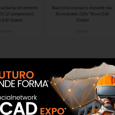
 schiuma kit cemento
Macchina intonaci e massetti mac
00V (2 compressori)
90 evolution 230V Tecno Edil
 Edil Sistem
Sistem
SCOPRI
SCOPRI