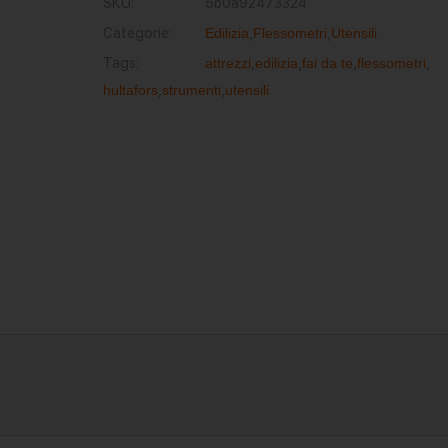
SKU:
5b0a92473324
Categorie:
Edilizia
,
Flessometri
,
Utensili
Tags:
attrezzi
,
edilizia
,
fai da te
,
flessometri
,
hultafors
,
strumenti
,
utensili