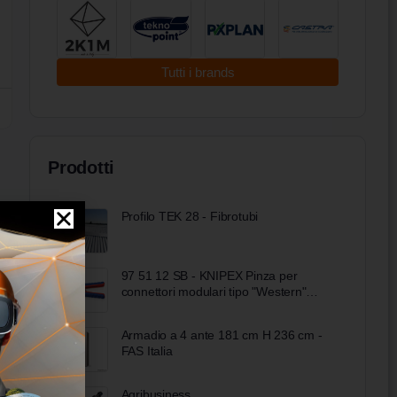
Tutti i brands
Prodotti
Profilo TEK 28 - Fibrotubi
97 51 12 SB - KNIPEX Pinza per
connettori modulari tipo "Western"
rivestiti in materiale bicomponente
brunita 200 mm
Armadio a 4 ante 181 cm H 236 cm -
FAS Italia
Agribusiness