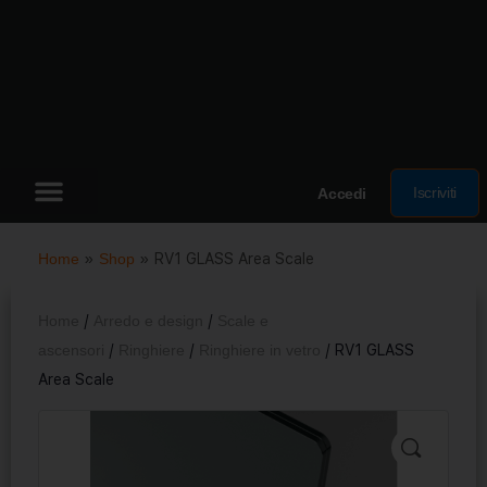
Iscriviti
Accedi
Home
»
Shop
»
RV1 GLASS Area Scale
Home
/
Arredo e design
/
Scale e
ascensori
/
Ringhiere
/
Ringhiere in vetro
/ RV1 GLASS
Area Scale