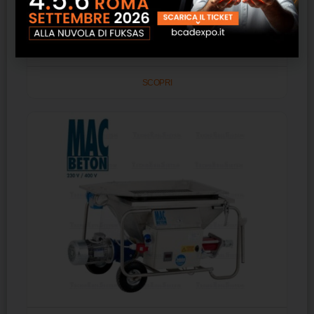
Impianto per silo air mac new 400V Tecno Edil
Sistem
SCOPRI