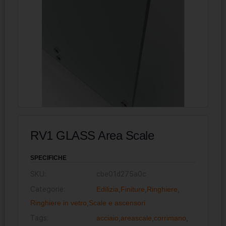
RV1 GLASS Area Scale
SPECIFICHE
SKU:
cbe01d275a0c
Categorie:
Edilizia
,
Finiture
,
Ringhiere
,
Ringhiere in vetro
,
Scale e ascensori
Tags:
acciaio
,
areascale
,
corrimano
,