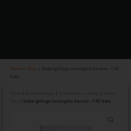
Home
»
Shop
»
Sedia ignifuga omologata Savona – FAS
Italia
Home
/
Arredo e design
/
Arredamento e design
/
Arredo
hotel
/ Sedia ignifuga omologata Savona – FAS Italia