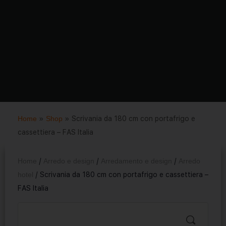
Home
»
Shop
»
Scrivania da 180 cm con portafrigo e
cassettiera – FAS Italia
Home
/
Arredo e design
/
Arredamento e design
/
Arredo
hotel
/ Scrivania da 180 cm con portafrigo e cassettiera –
FAS Italia