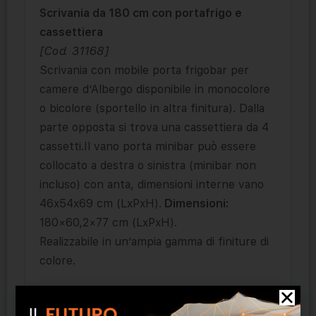
Scrivania da 180 cm con portafrigo e
cassettiera
[Cod. 31168]
Scrivania con mobile porta frigobar per
camere d’Albergo disponibile in monocolore
o bicolore (sportello in altra finitura). Dalla
parte opposta si trova una cassettiera da 4
cassetti.Il vano porta minibar può essere
collocato a destra o sinistra (minibar non
incluso) con anta, dimensioni interne vano
46x54x69 cm (LxPxH).
Dimensioni:
180×60,2×77 cm (LxPxH).
Realizzabile in un’ampia gamma di finiture di
colore.