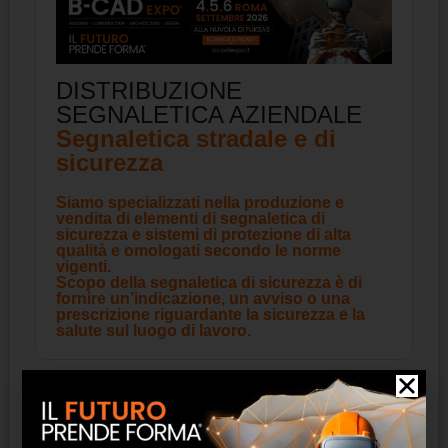
DISTRIBUZIONE
SEGNALETICA AZIENDALE
Segnaletica stradale e di
sicurezza
Siamo specializzati nella produzione e
vendita di elementi di segnaletica di
sicurezza e sistemi di protezione di alta
qualità e omologati secondo le norme
vigenti.
Scopo della segnaletica di sicurezza è di
fornire un’indicazione, un avviso o una
prescrizione riguardante la sicurezza e la
salute sul luogo di lavoro.
Prodotti correlati