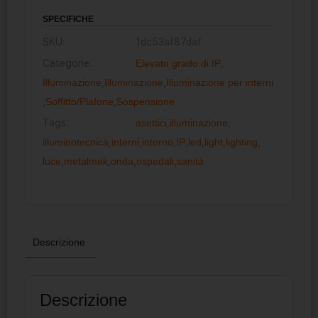
SPECIFICHE
SKU:
1dc53af87daf
Categorie:
Elevato grado di IP
,
Illuminazione
,
Illuminazione
,
Illuminazione per interni
,
Soffitto/Plafone
,
Sospensione
Tags:
asettici
,
illuminazione
,
illuminotecnica
,
interni
,
interno
,
IP
,
led
,
light
,
lighting
,
luce
,
metalmek
,
onda
,
ospedali
,
sanità
Descrizione
Descrizione