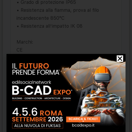
• Grado di protezione IP65
• Resistenza alla fiamma, prova al filo
incandescente 850°C
• Resistenza all’impatto IK 08
Marchi:
CE
Normative:
EN 60598-1
EN 60598-2-1
EN 60598-2-22
Sicurezza fotobiologica delle lampade e
sistemi di lampade:
CEI EN 62471
IEC/TR 62471-2