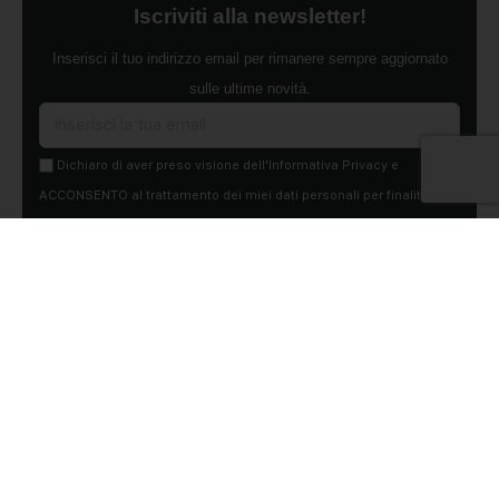
Iscriviti alla newsletter!
Inserisci il tuo indirizzo email per rimanere sempre aggiornato
sulle ultime novità.
Dichiaro di aver preso visione dell'Informativa Privacy e
ACCONSENTO al trattamento dei miei dati personali per finalità di
marketing da parte di Edilsocialnetwork
(Per visionare la Privacy Policy
clicca qui).
Iscriviti
Pubblicità
Chi siamo
Contattaci
Condizioni Generali
Condizioni pagine