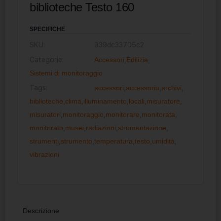
biblioteche Testo 160
SPECIFICHE
SKU:
939dc33705c2
Categorie:
Accessori
,
Edilizia
,
Sistemi di monitoraggio
Tags:
accessori
,
accessorio
,
archivi
,
biblioteche
,
clima
,
illuminamento
,
locali
,
misuratore
,
misuratori
,
monitoraggio
,
monitorare
,
monitorata
,
monitorato
,
musei
,
radiazioni
,
strumentazione
,
strumenti
,
strumento
,
temperatura
,
testo
,
umidità
,
vibrazioni
Descrizione