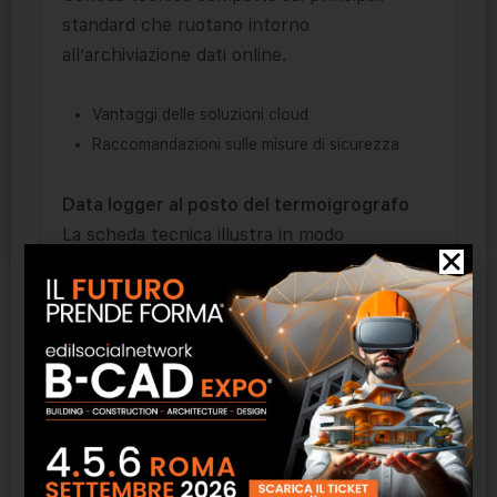
standard che ruotano intorno
all’archiviazione dati online.
Vantaggi delle soluzioni cloud
Raccomandazioni sulle misure di sicurezza
Data logger al posto del termoigrografo
La scheda tecnica illustra in modo
dettagliato e informativo i vantaggi di un
monitoraggio del clima effettuato con data
logger.
I vantaggi dei data logger rispetto ai
termoigrografi
Requisiti dei data logger nei musei