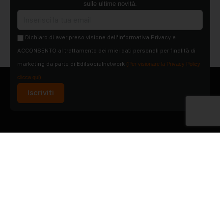
sulle ultime novità.
Dichiaro di aver preso visione dell'Informativa Privacy e
ACCONSENTO al trattamento dei miei dati personali per finalità di
marketing da parte di Edilsocialnetwork
(Per visionare la Privacy Policy
clicca qui).
Iscriviti
Pubblicità
Chi siamo
Contattaci
Condizioni Generali
Condizioni pagine
Utilizzo del Social Network
Privacy Policy
Cookie Policy