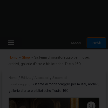
Iscriviti
Accedi
Home
»
Shop
»
Sistema di monitoraggio per musei,
archivi, gallerie d’arte e biblioteche Testo 160
Home
/
Edilizia
/
Accessori
/
Sistemi di
monitoraggio
/ Sistema di monitoraggio per musei, archivi,
gallerie d’arte e biblioteche Testo 160