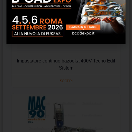
Impastatore continuo bazooka 400V Tecno Edil
Sistem
SCOPRI