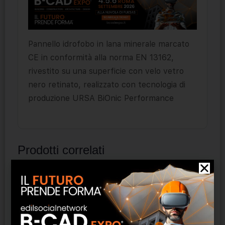
Pannello idrofobo in lana minerale marcato
CE in conformità alla norma EN 13162,
rivestito su una superficie con velo vetro
nero retinato, realizzato con tecnologia di
produzione URSA BiOnic Performance
Prodotti correlati