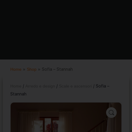
Home
»
Shop
»
Sofia – Stannah
Home
/
Arredo e design
/
Scale e ascensori
/ Sofia –
Stannah