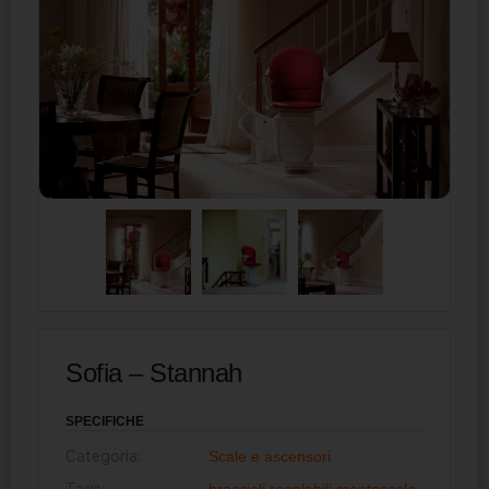
Sofia – Stannah
SPECIFICHE
Categoria:
Scale e ascensori
Tags:
braccioli regolabili
,
montascale
,