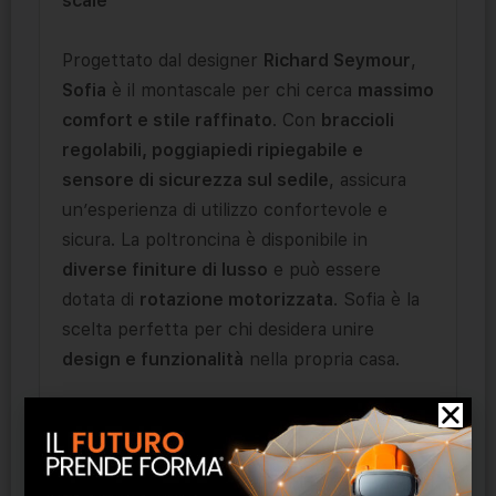
scale
Progettato dal designer
Richard Seymour
,
Sofia
è il montascale per chi cerca
massimo
comfort e stile raffinato
. Con
braccioli
regolabili, poggiapiedi ripiegabile e
sensore di sicurezza sul sedile
, assicura
un’esperienza di utilizzo confortevole e
sicura. La poltroncina è disponibile in
diverse finiture di lusso
e può essere
dotata di
rotazione motorizzata
. Sofia è la
scelta perfetta per chi desidera unire
design e funzionalità
nella propria casa.
Prodotti correlati