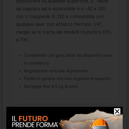
posizionare su qualsiasi superficie. E’ facile
da regolare ed è estensibile tra i 42 e 120
cm. Il treppiede B-120 è compatibile con
qualsiasi laser con attacco filettato 1/4”,
meglio se si tratta dei modelli Hultafors HXL
e PXL.
Compatibile con gran parte dei dispositivi laser
in commercio
Regolazione verticale di prcisione
Piedini in gomma che non segnano le superfici
Sorregge fino a 5 kg di peso
Prodotti correlati