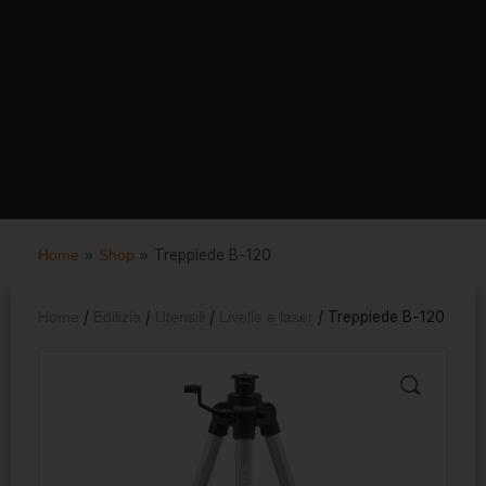
Home
»
Shop
»
Treppiede B-120
Home
/
Edilizia
/
Utensili
/
Livelle e laser
/ Treppiede B-120