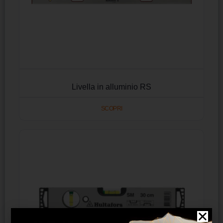
Livella in alluminio RS
SCOPRI